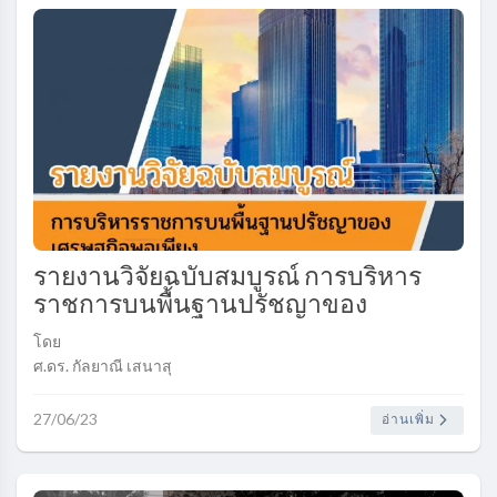
รายงานวิจัยฉบับสมบูรณ์ การบริหาร
ราชการบนพื้นฐานปรัชญาของ
เศรษฐกิจพอเพียง..
โดย
ศ.ดร. กัลยาณี เสนาสุ
ดร.บงกช เจนจรัสสกุล
27/06/23
อ่านเพิ่ม