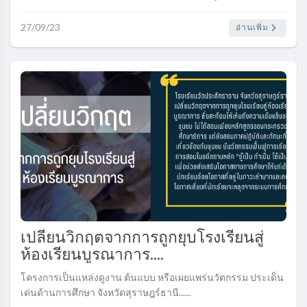
ถึง” เป็น “องค์กรแห่งประโยชน์สุข” ซึ่งสะท้อนอยู่ในค่าคะแนน
ของตัวชี้วัดในแต่ละด้า..
27/09/23
อ่านเพิ่ม
เปลี่ยนวิกฤตจากการถูกยุบโรงเรียนสู่
ห้องเรียนบูรณาการ....
โครงการเป็นแหล่งดูงาน ต้นแบบ หรือเผยแพร่นวัตกรรม ประเด็น
เด่นด้านการศึกษา จังหวัดสุราษฎร์ธานี......