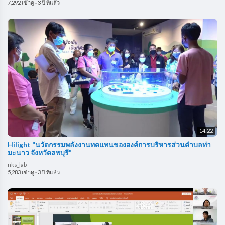
7,292 เข้าดู
·
3 ปี ที่แล้ว
14:22
Hilight "นวัตกรรมพลังงานทดแทนขององค์การบริหารส่วนตำบลท่า
มะนาว จังหวัดลพบุรี"
nks_lab
5,283 เข้าดู
·
3 ปี ที่แล้ว