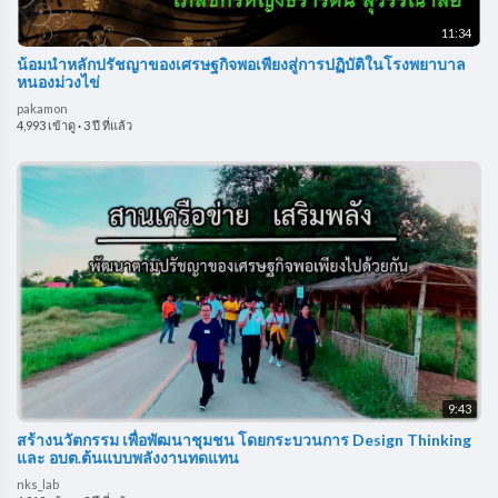
11:34
น้อมนำหลักปรัชญาของเศรษฐกิจพอเพียงสู่การปฏิบัติในโรงพยาบาล
หนองม่วงไข่
pakamon
4,993 เข้าดู
·
3 ปี ที่แล้ว
9:43
สร้างนวัตกรรม เพื่อพัฒนาชุมชน โดยกระบวนการ Design Thinking
และ อบต.ต้นแบบพลังงานทดแทน
nks_lab