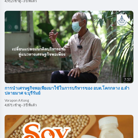
4,912 เข้าดู
·
3 ปี ที่แล้ว
7:57
การนำเศรษฐกิจพอเพียงมาใช้ในการบริหารของ อบต.โคกกลาง อ.ลำ
ปลายมาศ จ.บุรีรัมย์
Vorapon A Kong
4,871 เข้าดู
·
3 ปี ที่แล้ว