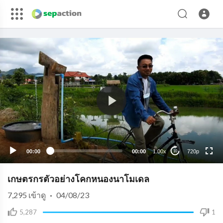
720p
480p
360p
240p
00:00
00:00
1.00x
720p
10
auto
เกษตรกรตัวอย่างโคกหนองนาโมเดล
7,295
เข้าดู
·
04/08/23
5,287
1