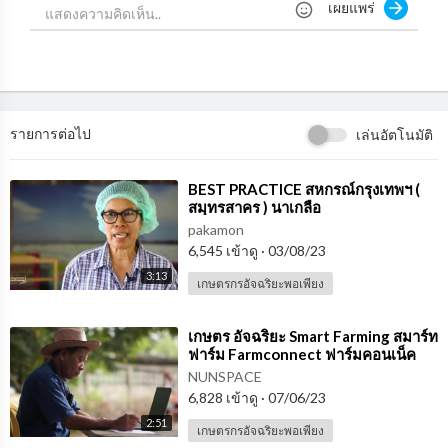
เผยแพร่
รายการต่อไป
เล่นอัตโนมัติ
⁣BEST PRACTICE สหกรณ์กรุงเทพฯ (
สมุทรสาคร ) นาเกลือ
pakamon
6,545 เข้าดู
·
03/08/23
3:13
เกษตรกรอัจฉริยะพอเพียง
⁣เกษตร อัจฉริยะ Smart Farming สมาร์ท
ฟาร์ม Farmconnect ฟาร์มคอนเน็ค
เอเชีย Introduction (2)
NUNSPACE
6,828 เข้าดู
·
07/06/23
2:51
เกษตรกรอัจฉริยะพอเพียง