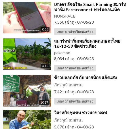
⁣เกษตร อัจฉริยะ Smart Farming สมาร์ท
ฟาร์ม Farmconnect ฟาร์มคอนเน็ค
เอเชีย (1)
NUNSPACE
7,550 เข้าดู
·
07/06/23
0:55
เกษตรกรอัจฉริยะพอเพียง
⁣สมาร์ทฟาร์มเมอร์อนาคตเกษตรไทย
16-12-59 ชัดข่าวเที่ยง
pakamon
8,034 เข้าดู
·
03/08/23
4:16
เกษตรกรอัจฉริยะพอเพียง
⁣ข้าวปลอดภัย กับ นายนิกร แจ้งแสง
ภัทรวุฒิ สมยานะ
7,421 เข้าดู
·
04/08/23
เกษตรกรอัจฉริยะพอเพียง
10:17
⁣วิสาหกิจชุมชน ชาวนาขาเดฟ
ภัทรวุฒิ สมยานะ
5,870 เข้าดู
·
04/08/23