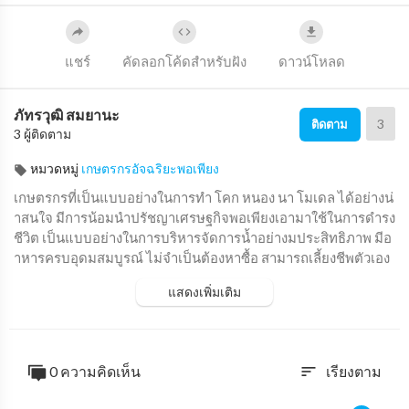
แชร์
คัดลอกโค้ดสำหรับฝัง
ดาวน์โหลด
ภัทรวุฒิ สมยานะ
3
ติดตาม
3 ผู้ติดตาม
หมวดหมู่
เกษตรกรอัจฉริยะพอเพียง
⁣เกษตรกรที่เป็นแบบอย่างในการทำ โคก หนอง นา โมเดล ได้อย่างน่
าสนใจ มีการน้อมนำปรัชญาเศรษฐกิจพอเพียงเอามาใช้ในการดำรง
ชีวิต เป็นแบบอย่างในการบริหารจัดการน้ำอย่างมประสิทธิภาพ มีอ
าหารครบอุดมสมบูรณ์ ไม่จำเป็นต้องหาซื้อ สามารถเลี้ยงชีพตัวเอง
ได้ และยังสามารถแบ่งปันให้เพื่อนบ้านได้อีกด้วย
แสดงเพิ่มเติม
0 ความคิดเห็น
เรียงตาม
sort