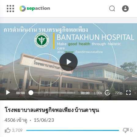
720p
480p
360p
240p
00:00
00:00
1.00x
720p
10
auto
โรงพยาบาลเศรษฐกิจพอเพียง บ้านตาขุน
4506
เข้าดู
·
15/06/23
3,709
0