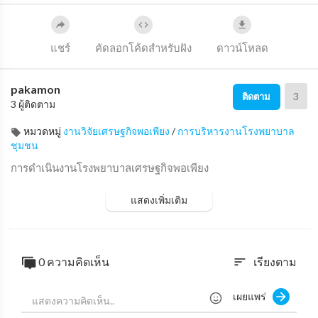
แชร์
คัดลอกโค้ดสำหรับฝัง
ดาวน์โหลด
pakamon
3
ติดตาม
3 ผู้ติดตาม
หมวดหมู่
งานวิจัยเศรษฐกิจพอเพียง
/
การบริหารงานโรงพยาบาล
ชุมชน
การดำเนินงานโรงพยาบาลเศรษฐกิจพอเพียง
แสดงเพิ่มเติม
0 ความคิดเห็น
เรียงตาม
sort
เผยแพร่