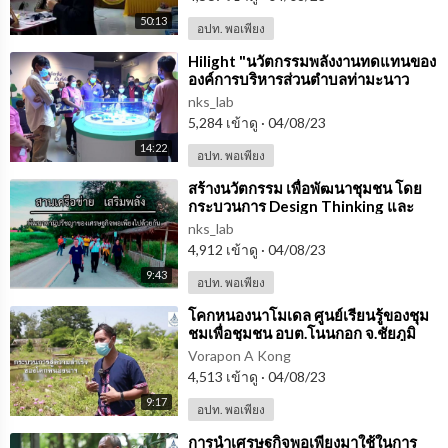
50:13
อปท. พอเพียง
⁣Hilight "นวัตกรรมพลังงานทดแทนของ
องค์การบริหารส่วนตำบลท่ามะนาว
จังหวัดลพบุรี"
nks_lab
5,284 เข้าดู
·
04/08/23
14:22
อปท. พอเพียง
⁣สร้างนวัตกรรม เพื่อพัฒนาชุมชน โดย
กระบวนการ Design Thinking และ
อบต.ต้นแบบพลังงานทดแทน
nks_lab
4,912 เข้าดู
·
04/08/23
9:43
อปท. พอเพียง
⁣โคกหนองนาโมเดล ศูนย์เรียนรู้ของชุม
ชมเพื่อชุมชน อบต.โนนกอก จ.ชัยภูมิ
Vorapon A Kong
4,513 เข้าดู
·
04/08/23
9:17
อปท. พอเพียง
⁣การนำเศรษฐกิจพอเพียงมาใช้ในการ