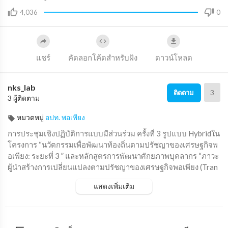
4,036
0
แชร์
คัดลอกโค้ดสำหรับฝัง
ดาวน์โหลด
nks_lab
3
ติดตาม
3 ผู้ติดตาม
หมวดหมู่
อปท. พอเพียง
⁣การประชุมเชิงปฏิบัติการแบบมีส่วนร่วม ครั้งที่ 3 รูปแบบ Hybridใน
โครงการ “นวัตกรรมเพื่อพัฒนาท้องถิ่นตามปรัชญาของเศรษฐกิจพ
อเพียง: ระยะที่ 3 ” และหลักสูตรการพัฒนาศักยภาพบุคลากร “ภาวะ
ผู้นำสร้างการเปลี่ยนแปลงตามปรัชญาของเศรษฐกิจพอเพียง (Tran
sformative Leadership of Sufficiency Economy Philosophy: TL
แสดงเพิ่มเติม
-SEP)"ระหว่างวันที่ 22-23 กุมภาพันธ์ พ.ศ. 2565 ณ เทศบาลตำบล
หาดทนง และองค์การบริหารส่วนตำบลหนองไผ่แบน จังหวัดอุทัยธ
านี และผ่านสื่ออิเล็กทรอนิกส์ (Zoom)