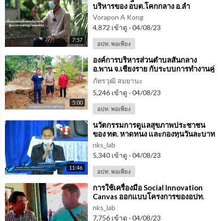
บริหารของ อบต.โคกกลาง อ.ลำ
ปลายมาศ จ.บุรีรัมย์
Vorapon A Kong
4,872 เข้าดู
·
04/08/23
7:57
อปท. พอเพียง
⁣องค์การบริหารส่วนตำบลสันกลาง
อ.พาน จ.เชียงราย กับระบบการทำงานคู่
กับชุมชนมาโดยตลอด
ภัทรวุฒิ สมยานะ
5,246 เข้าดู
·
04/08/23
5:00
อปท. พอเพียง
⁣นวัตกรรมการดูแลสุขภาพประชาชน
ของ ทต. หาดทนง และกองทุนวันละบาท
ของ อบต. หนองไผ่แบน อุทัยธานี
nks_lab
5,340 เข้าดู
·
04/08/23
11:46
อปท. พอเพียง
⁣การใช้เครื่องมือ Social Innovation
Canvas ออกแบบโครงการของอปท.
เพื่อการแก้ไขปัญหาในชุมชนอย่าง
nks_lab
แท้จริง
7,756 เข้าดู
·
04/08/23