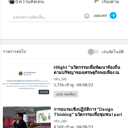
0 ความคิดเห็น
เรียงตาม
sort
เผยแพร่
รายการต่อไป
เล่นอัตโนมัติ
⁣Hilight "นวัตกรรมเพื่อพัฒนาท้องถิ่น
ตามปรัชญาของเศรษฐกิจพอเพียง ณ
เทศบาลตำบลเก้าเลี้ยว"
nks_lab
5,736 เข้าดู
·
04/08/23
19:43
อปท. พอเพียง
⁣การอบรมเชิงปฏิบัติการ "Design
Thinking" นวัตกรรมเพื่อชุมชน l part
4/4 l NKS LAB
nks_lab
4,569 เข้าดู
·
04/08/23