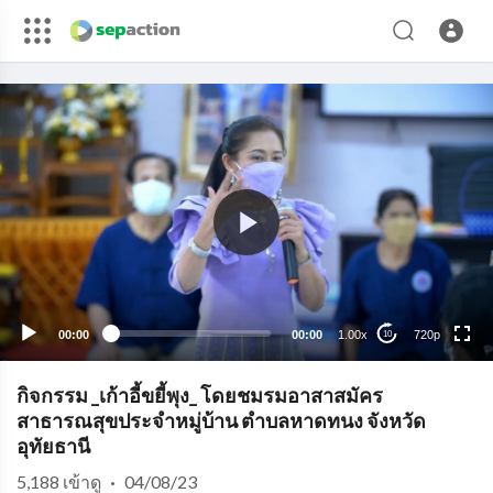
720p
480p
360p
240p
00:00
00:00
1.00x
720p
10
auto
กิจกรรม _เก้าอี้ขยี้พุง_ โดยชมรมอาสาสมัคร
สาธารณสุขประจำหมู่บ้าน ตำบลหาดทนง จังหวัด
อุทัยธานี
5,188
เข้าดู
·
04/08/23