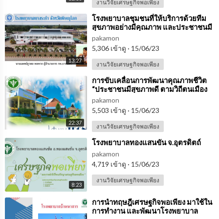
งานวิจัยเศรษฐกิจพอเพียง
⁣โรงพยาบาลชุมชนที่ให้บริการด้วยทีม
สุขภาพอย่างมีคุณภาพ และประชาชนมี
ส่วนร่วม
pakamon
5,306 เข้าดู
·
15/06/23
13:27
งานวิจัยเศรษฐกิจพอเพียง
⁣การขับเคลื่อนการพัฒนาคุณภาพชีวิต
“ประชาชนมีสุขภาพดี ตามวิถีตนเมือง
ตรอน”
pakamon
5,503 เข้าดู
·
15/06/23
22:37
งานวิจัยเศรษฐกิจพอเพียง
⁣โรงพยาบาลทองแสนขัน จ.อุตรดิตถ์
pakamon
4,719 เข้าดู
·
15/06/23
งานวิจัยเศรษฐกิจพอเพียง
8:23
⁣การนำทฤษฎีเศรษฐกิจพอเพียง มาใช้ใน
การทำงาน และพัฒนาโรงพยาบาล