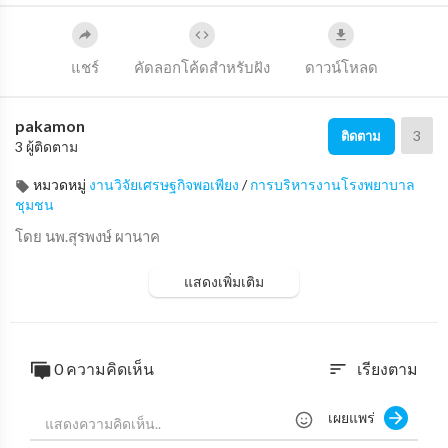
แชร์
คัดลอกโค้ดสำหรับฝัง
ดาวน์โหลด
pakamon
3
ติดตาม
3 ผู้ติดตาม
หมวดหมู่
งานวิจัยเศรษฐกิจพอเพียง
/
การบริหารงานโรงพยาบาล
ชุมชน
โดย นพ.สุรพงษ์ ผานาค
แสดงเพิ่มเติม
0 ความคิดเห็น
เรียงตาม
sort
เผยแพร่