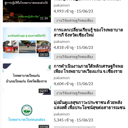
ม่วงไข่
pakamon
4,993 เข้าดู
·
15/06/23
11:34
งานวิจัยเศรษฐกิจพอเพียง
⁣การแลกเปลี่ยนเรียนรู้ ของโรงพยาบาล
สารภี จังหวัดเชียงใหม่
pakamon
4,818 เข้าดู
·
15/06/23
18:52
งานวิจัยเศรษฐกิจพอเพียง
⁣การดำเนินงานภายใต้หลักเศรษฐกิจพอ
เพียง โรงพยาบาลเวียงแก่น จ.เชียงราย
pakamon
4,604 เข้าดู
·
15/06/23
12:53
งานวิจัยเศรษฐกิจพอเพียง
⁣มุ่งมั่นดูแลสุขภาวะประชาชน ด้วยพลัง
แห่งสติ เพื่อประโยชน์สุขต่อสาธารณชน
pakamon
5,345 เข้าดู
·
15/06/23
12:18