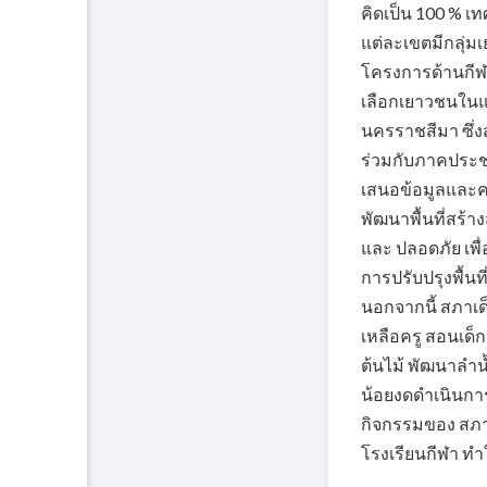
คิดเป็น 100 % เ
แต่ละเขตมีกลุ่ม
โครงการด้านกีฬา
เลือกเยาวชนในแ
นครราชสีมา ซึ่
ร่วมกับภาคประ
เสนอข้อมูลและค
พัฒนาพื้นที่สร้
และ ปลอดภัย เพื
การปรับปรุงพื้น
นอกจากนี้ สภาเด
เหลือครู สอนเด็
ต้นไม้ พัฒนาลำน
น้อยงดดำเนินการเ
กิจกรรมของ สภา
โรงเรียนกีฬา ทำใ