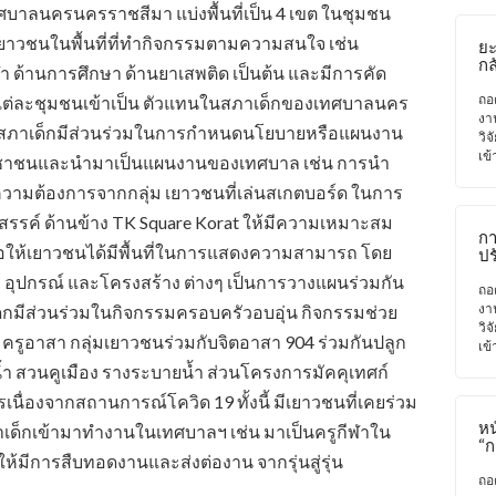
ทศบาลนครนครราชสีมา แบ่งพื้นที่เป็น 4 เขต ในชุมชน
เยาวชนในพื้นที่ที่ทำกิจกรรมตามความสนใจ เช่น
ยะ
กล
 ด้านการศึกษา ด้านยาเสพติด เป็นต้น และมีการคัด
ถอ
ต่ละชุมชนเข้าเป็น ตัวแทนในสภาเด็กของเทศบาลนคร
งา
งสภาเด็กมีส่วนร่วมในการกำหนดนโยบายหรือแผนงาน
วิจ
เข้
ชาชนและนำมาเป็นแผนงานของเทศบาล เช่น การนำ
วามต้องการจากกลุ่ม เยาวชนที่เล่นสเกตบอร์ด ในการ
างสรรค์ ด้านข้าง TK Square Korat ให้มีความเหมาะสม
กา
่อให้เยาวชนได้มีพื้นที่ในการแสดงความสามารถ โดย
ป
เศ
ที่ อุปกรณ์ และโครงสร้าง ต่างๆ เป็นการวางแผนร่วมกัน
เพ
ถอ
วิจ
งา
็กมีส่วนร่วมในกิจกรรมครอบครัวอบอุ่น กิจกรรมช่วย
วิจ
ก ครูอาสา กลุ่มเยาวชนร่วมกับจิตอาสา 904 ร่วมกันปลูก
เข้
้ำ สวนคูเมือง รางระบายน้ำ ส่วนโครงการมัคคุเทศก์
นื่องจากสถานการณ์โควิด 19 ทั้งนี้ มีเยาวชนที่เคยร่วม
หน
เด็กเข้ามาทำงานในเทศบาลฯ เช่น มาเป็นครูกีฬาใน
“ก
ห้มีการสืบทอดงานและส่งต่องาน จากรุ่นสู่รุ่น
เค
ป
ถอ