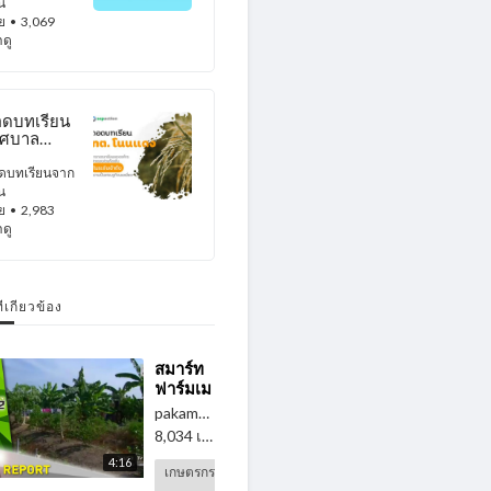
รษฐกิจพอ
น
ียงกับ
ัย
• 3,069
ค์กร
าดู
ครองส่วน
งถิ่นทั่ว
ะเทศไทย”.
ดบทเรียน
ทศบาล
ำบลโนน
ง อปท. ใน
ดบทเรียนจาก
ดับเข้าถึง
น
ามเป็น
ัย
• 2,983
รษฐกิจพอ
าดู
ยง..
ี่เกี่ยวข้อง
⁣สมาร์ท
ฟาร์มเม
อร์
pakamon
อนาคต
8,034 เข้าดู
·
3 ปี ที่แล้ว
เกษตร
4:16
ไทย 16-
เกษตรกร
12-59