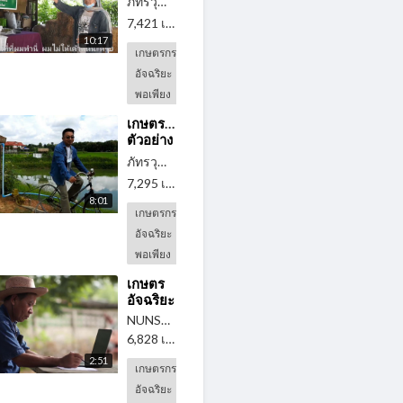
ภัทรวุฒิ สมยานะ
นิกร
7,421 เข้าดู
·
3 ปี ที่แล้ว
แจ้งแสง
10:17
เกษตรกร
อัจฉริยะ
พอเพียง
⁣เกษตรกร
ตัวอย่าง
โคก
ภัทรวุฒิ สมยานะ
หนองนา
7,295 เข้าดู
·
3 ปี ที่แล้ว
โมเดล
8:01
เกษตรกร
อัจฉริยะ
พอเพียง
เกษตร
อัจฉริยะ
Smart
NUNSPACE
⁣
Farming
6,828 เข้าดู
·
3 ปี ที่แล้ว
สมาร์ท
2:51
ฟาร์ม
เกษตรกร
Farmconnect
อัจฉริยะ
ฟาร์ม