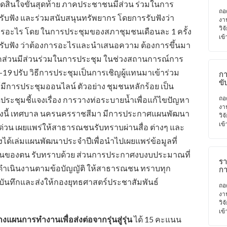
ทุ
ัดสินใจขั้นสุดท้าย ภาคประชาชนมีส่วน ร่วมในการ
ใน
ถอ
ับฟัง และร่วมสนับสนุนทรัพยากร โดยการรับฟังว่า
ถึ
งา
เศ
วิจ
อะไร โดย ในการประชุมของสภาชุมชนเดือนละ 1 ครั้ง
เพี
เข้
ห้รับฟัง ว่าต้องการอะไรและนำเสนอความ ต้องการขึ้นมา
าคส่วนมีส่วนร่วมในการประชุม ในช่วงสถานการณ์การ
9 ปรับ วิธีการประชุมเป็นการเชิญผู้แทนมาเข้าร่วม
กา
ขั
มีการประชุมออนไลน์ ตัวอย่าง ชุมชนหลักร้อย เป็น
ป
เศ
ถอ
ประชุมชี้แจงเรื่อง การวางท่อระบายน้ำเพื่อแก้ไขปัญหา
เพ
งา
 ทั้งนี้ เทศบาล นครนครราชสีมา มีการประกาศแผนพัฒนา
อง
วิจ
ปก
เข้
ร่งด่วน เผยแพร่ให้สาธารณชนรับทราบผ่านสื่อ ต่างๆ และ
ท้อ
ป
ังได้เล่มแผนพัฒนาประจำปีเพื่อนำไปเผยแพร่ข้อมูลที่
ระ
ุมชนของตน รับทราบด้วย ส่วนการประกาศงบงบประมาณที่
ร
ำเนินงานตามข้อบัญญัติ ให้สาธารณชน ทราบทุก
ก
กิ
ันทึกและส่งให้กองยุทธศาสตร์ประชาสัมพันธ์
เส
ถอ
สน
งา
วิจ
วิจ
เข้
รวางแผนการทำงานเพื่อส่งต่อจากรุ่นสู่รุ่น
ได้ 15 คะแนน