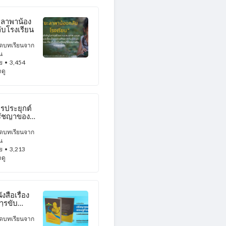
ลาพาน้อง
ับโรงเรียน
ดบทเรียนจาก
น
ัย
• 3,454
าดู
รประยุกต์
รัชญาของ
รษฐกิจพอ
ียงกับงาน
ดบทเรียนจาก
ัย
น
ัย
• 3,213
าดู
ังสือเรื่อง
ารขับ
ลื่อน
รัชญาของ
ดบทเรียนจาก