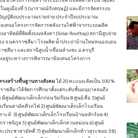
ศในคูเมืองที่ 5 (นารายณ์รังสฤษฏ์) และมีการจัดสรรงบ
ัญญัติงบประมาณรายจ่าย ประจำปีงบประมาณ
ข้อเสนอโครงการจัดการพลังงานไฟฟ้าจากระบบผลิต
อาทิตย์ที่ติดตั้งบนหลังคา (Solar Rooftop) สถานีสูบจ่าย
มือง จ.นครราชสีมา โรงผลิต น้ำประปาบ้านใหม่หนองบอน
าชสีมา และสถานีสูบน้ำเขื่อนลำแซะ อ.ครบุรี
ึ่งอยู่ระหว่างการพิจารณาข้อเสนอโครงการ
านโครงสร้างพื้นฐานทางสังคม
ได้ 20 คะแนน คิดเป็น 100 %
ชสีมาได้จัดการศึกษาตั้งแต่ระดับชั้นอนุบาลจนถึง
ีศูนย์พัฒนาเด็กเล็กก่อนวัยเรียน 8 ศูนย์ คือ 1)ศูนย์
งเรียนสามัคคีรถไฟ 2) ศูนย์พัฒนาเด็กเล็กโรงเรียน
ห์ 3) ศูนย์พัฒนาเด็กเล็กโรงเรียนบ้านหลักร้อย 4)
็กราชนิกูล 5) ศูนย์พัฒนาเด็กเล็กสวนหม่อน 6) ศูนย์
หะประชาสามัคคี 7) ศูนย์พัฒนาเด็กเล็กท้าวสุระซอย 3 8)