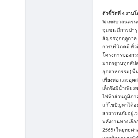
ตัวชี้วัดที่ 4 ง
% เทศบาลนครนครร
ชุมชน มีการบำร
สัญจรทุกฤดูกาล
การบริโภคมี ทั่
โครงการของกรม
มาตรฐานทุกสัปด
อุตสาหกรรม) พื้
เพียงพอ และอุ
เล็กจึงมีน้ำเพี
ไฟฟ้าส่วนภูมิภา
แก้ไขปัญหาได้อย
สาธารณภัยอยู่เว
พลังงานทางเลื
2565) ในยุทธศา
แวดล้อมอย่างยั่