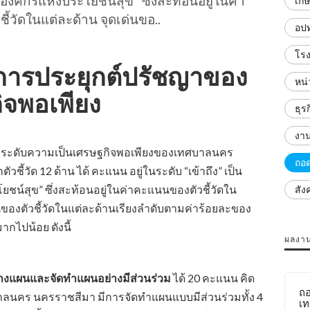
 “องค์กรแห่งประโยชน์สุข” ซึ่งสะท้อนอยู่ในค่า
เกษ
้วัดในแต่ละด้าน จุดเด่นขอ..
อปท
โร
นการประยุกต์ปรัชญาของ
หน่
ิจพอเพียง
ธุร
งาน
ดับความเป็นเศรษฐกิจพอเพียงของเทศบาลนคร
ถอด
วชี้วัด 12 ด้าน ได้ คะแนน อยู่ในระดับ “เข้าถึง” เป็น
ยชน์สุข” ซึ่งสะท้อนอยู่ในค่าคะแนนของตัวชี้วัดใน
สัง
่นของตัวชี้วัดในแต่ละด้านเรียงลำดับตามค่าร้อยละของ
ากไปน้อย ดังนี้
ผลงานท
การวางแผนและจัดทำแผนอย่างมีส่วนร่วม
ได้ 20 คะแนน คิด
ถอ
บาลนคร นครราชสีมา มีการจัดทำแผนแบบมีส่วนร่วมทั้ง 4
เท