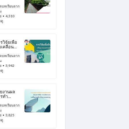
่งสง อปท.
ระดับเข้า
ดบทเรียนจาก
งความเป็น
น
รษฐกิจพอ
ัย
• 4,310
ยง......
าดู
รวิจัยเพื่อ
บเคลื่อน
รัชญาของ
รษฐกิจพอ
ดบทเรียนจาก
ียง กับ
น
ค์กร
ัย
• 3,942
ครองส่วน
าดู
งถิ่นทั่ว
ระเทศไทย
ยะที่ 3/1..
ายงานผล
ารทำ
จกรรมส่ง
ริมและ
ดบทเรียนจาก
ับสนุนการ
น
ัย
ัย
• 3,825
าดู