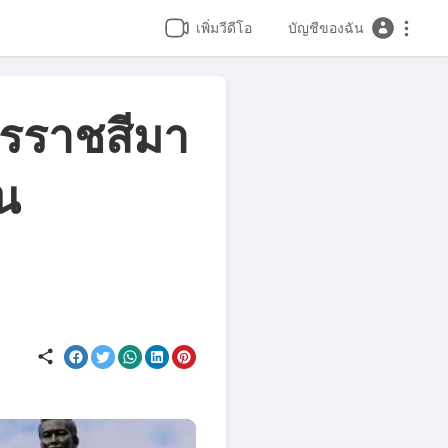
เพิ่มวีดีโอ
บัญชีของฉัน
รราชสีมา
น