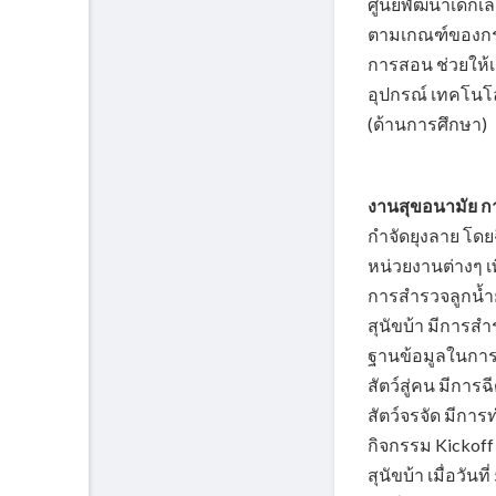
ศูนย์พัฒนาเด็กเ
ตามเกณฑ์ของกรม
การสอน ช่วยให้เ
อุปกรณ์ เทคโนโ
(ด้านการศึกษา)
งานสุขอนามัย ก
กำจัดยุงลาย โด
หน่วยงานต่างๆ เ
การสำรวจลูกน้ำย
สุนัขบ้า มีการสำ
ฐานข้อมูลในการ
สัตว์สู่คน มีการ
สัตว์จรจัด มีการ
กิจกรรม Kickof
สุนัขบ้า เมื่อวัน