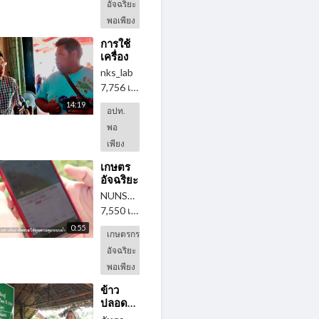
อัจฉริยะ
ชัดข่าว
พอเพียง
เที่ยง
การใช้
เครื่อง
มือ
nks_lab
Social
7,756 เข้าดู
·
3 ปี ที่แล้ว
⁣
Innovation
14:19
Canvas
อปท.
ออกแบบ
พอ
โครงการ
เพียง
ขอ
งอปท.
เกษตร
เพื่อการ
อัจฉริยะ
แก้ไข
Smart
NUNSPACE
ปัญหา
⁣
Farming
ใน
7,550 เข้าดู
·
3 ปี ที่แล้ว
สมาร์ท
ชุมชน
0:55
ฟาร์ม
เกษตรกร
อย่าง
Farmconnect
แท้จริง
อัจฉริยะ
ฟาร์ม
พอเพียง
คอนเน็ค
เอเชีย
ข้าว
(1)
⁣
ปลอดภัย
กับ นาย