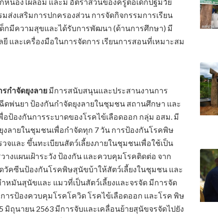
ล็กหนองไผ่ล้อม และมี อัตราส่วนของครูต่อเด็กปฐมวัย
ส่งเสริมการปกครองส่วน การจัดกิจกรรมการเรียน
ด็กมีความสุขและได้รับการพัฒนา (ด้านการศึกษา) มี
ลยี และเครื่องมือในการจัดการ เรียนการสอนที่เหมาะสม
ารกำจัดยุงลาย
มีการสนับสนุนและประสานงานการ
ยฉีดพ่นยา ป้องกันกำจัดยุงลายในชุมชน สถานศึกษา และ
พื่อป้องกันการระบาดของโรคไข้เลือดออก กลุ่ม อสม. มี
ุงลายในชุมชนเพื่อกำจัดทุก 7 วัน การป้องกันโรคพิษ
รวจและ ขึ้นทะเบียนสัตว์เลี้ยงภายในชุมชนเพื่อใช้เป็น
วางแผนเฝ้าระวัง ป้องกัน และควบคุมโรคติดต่อ จาก
ฉีดวัคซีนป้องกันโรคพิษสุนัขบ้าให้สัตว์เลี้ยงในชุมชน และ
ทำหมันสุนัขและ แมวที่เป็นสัตว์เลี้ยงและจรจัด มีการจัด
f การป้องควบคุมโรคโควิด โรคไข้เลือดออก และโรค พิษ
ที่ 5 มิถุนายน 2563 มีการจับและเคลื่อนย้ายสุนัขจรจัดไปยัง