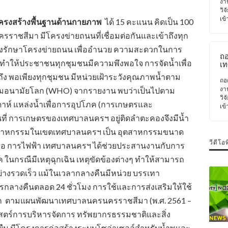
เศ
งา
เพ
วิจ
อง
เข้
านโครงสร้างพื้นฐานด้านกายภาพ
ได้ 15 คะแนน คิดเป็น 100
ปก
ท้อ
าชสีมา มีโครงข่ายถนนที่เชื่อมต่อกันและเข้าถึงทุก
ปร
ุงรักษาโครงข่ายถนน เพื่ออำนวย ความสะดวกในการ
.
ถอ
 ทำให้ประชาชนทุกชุมชนมีความพึงพอใจ การจัดน้ำเพื่อ
เ
ต
วถึง พอเพียงทุกชุมชน มีหน่วยเฝ้าระวังคุณภาพน้ำตาม
แด
ถอ
ระ
งา
อนามัยโลก (WHO) จากรายงาน พบว่าเป็นไปตาม
คว
วิจ
าห์ แหล่งน้ำเพื่อการอุปโภค (การเกษตรและ
เศ
เข้
เพี
นที่ การเกษตรของเทศบาลนครฯ อยู่ติดลำตะคองจึงมีน้ำ
ตสาหกรรมในเขตเทศบาลนครฯ เป็น อุตสาหกรรมขนาด
วีดีโอท
ยงพอ การไฟฟ้า เทศบาลนครฯ ได้ช่วยประสานงานกับการ
ค ในกรณีมีเหตุฉุกเฉิน เหตุขัดข้องต่างๆ ทำให้สามารถ
่างรวดเร็ว แม้ในเวลากลางคืนมีหน่วย บรรเทา
รกลางคืนตลอด 24 ชั่วโมง การใช้และการส่งเสริมให้ใช้
อก ตามแผนพัฒนาเทศบาลนครนครราชสีมา (พ.ศ. 2561 –
สตร์การบริหารจัดการ ทรัพยากรธรรมชาติและสิ่ง
งยืน มีโครงการก่อสร้างระบบโซล่าเซลล์สำหรับน้ำพุและ