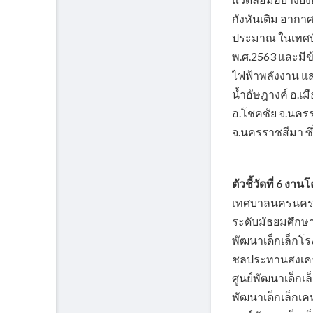
กังหันเติม อากา
ประมาณ ในเทศบ
พ.ศ.2563 และมี
ไฟฟ้าพลังงาน แสง
น้ำอัษฎางค์ อ.เ
อ.โชคชัย จ.นครร
จ.นครราชสีมา ซ
ตัวชี้วัดที่ 6 ง
เทศบาลนครนครรา
ระดับมัธยมศึกษา ม
พัฒนาเด็กเล็กโร
ชลประทานสงเคราะ
ศูนย์พัฒนาเด็กเล
พัฒนาเด็กเล็กเค