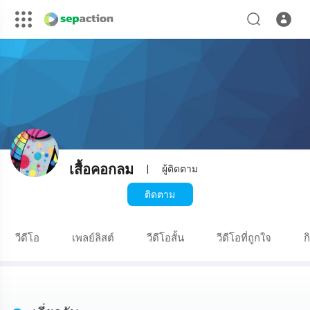
เสื้อคอกลม
|
ผู้ติดตาม
ติดตาม
วีดีโอ
เพลย์ลิสต์
วีดีโอสั้น
วีดีโอที่ถูกใจ
ก